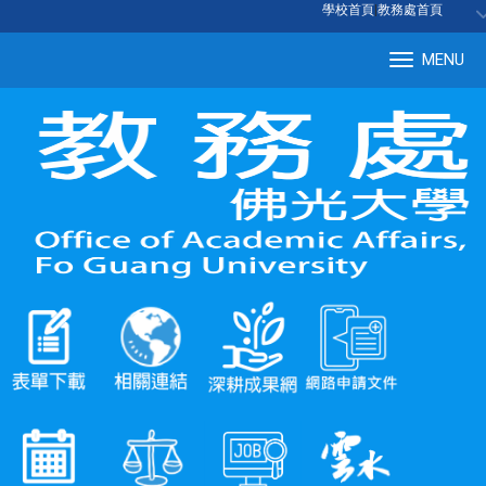
:::
學校首頁
|
教務處首頁
MENU
Tog