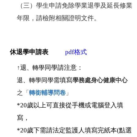
（三）學生申請免除學業退學及延長修業
年限，請檢附相關證明文件。
休退學申請表
pdf
格式
↑
退
轉學
同學請注意：
、
退、轉學同學需
填寫
學務處身心健康中心
之「
轉銜輔導問卷
」
*20
歲以上可直接從手機或電腦登入填
寫，
*20
歲下需請法定監護人填寫完紙本(點選