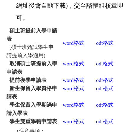
網址後會自動下載)，交至諮輔組核章即
可。
碩士班提前入學申請
表
word
格式
odt
格式
(
碩士班甄試學生申
請提前入學適用)
取消碩士班提前入學
word
格式
odt
格式
申請表
提前復學申請表
word
格式
odt
格式
新生保留入學資格申
word
格式
odt
格式
請表
學生保留入學期滿申
word
格式
odt
格式
請入學表
學生雙重學籍申請表
word
格式
odt
格式
↑
注意事項：