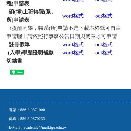
程)申請表
碩(博)士班轉院(系、
word
格式
odt
格式
所)申請表
↑
提醒同學，轉系(所)申請不是下載表格就可自由
申請喔！請依照行事曆公告日期與簡章才可申請
註冊假單
word
格式
odt
格式
(
入學)學歷證明補繳
word
格式
odt
格式
切結書
Share
電話：886-3-9871000
傳真：886-3-9870233
E-Mail：academic@mail.fgu.edu.tw