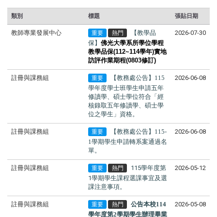
類別
標題
張貼日期
教師專業發展中心
【教學品
2026-07-30
重要
熱門
保】
佛光大學系所學位學程
教學品保
(112~114
學年
)
實地
訪評作業期程(0803修訂)
註冊與課務組
【教務處公告】115
2026-06-08
重要
學年度學士班學生申請
五年
修讀學、碩士學位
符合「經
核
錄取五年修讀學、碩士學
位之學生
」資格。
註冊與課務組
【教務處公告】115-
2026-06-08
重要
1學期學生申請轉系案通過名
單。
註冊與課務組
115學年度第
2026-05-12
重要
熱門
1學期學生課程選課事宜及選
課注意事項。
註冊與課務組
公告本校114
2026-05-08
重要
熱門
學年度第2學期學生辦理畢業