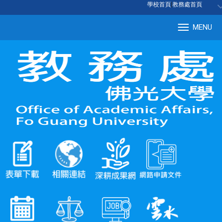
:::
學校首頁
|
教務處首頁
MENU
Tog