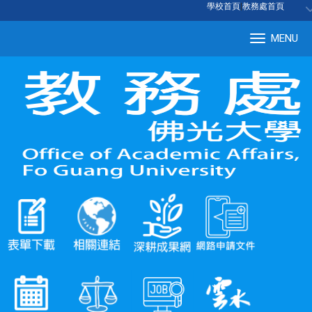
:::
學校首頁
|
教務處首頁
MENU
Tog