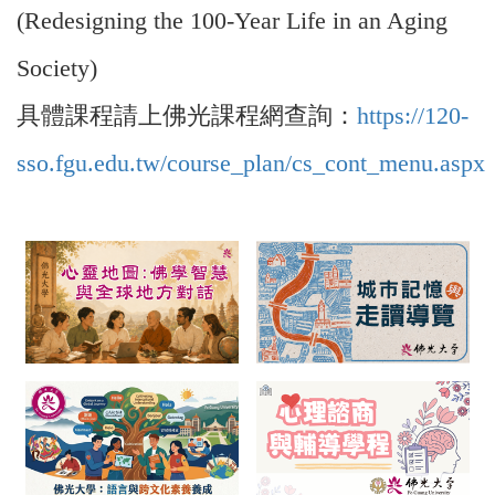
(Redesigning the 100-Year Life in an Aging
Society)
具體課程請上佛光課程網查詢：
https://120-
sso.fgu.edu.tw/course_plan/cs_cont_menu.aspx