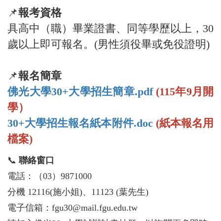
📌
報考資格
具高中（職）畢業證書、同等學歷以上，30
歲以上即可報名。(男性須役畢或免役證明)
📌
報名簡章
佛光大學30+大學招生簡章.pdf
(115年9月開
學）
30+大學招生報名紙本附件.doc
(紙本報名用
檔案)
📞
聯絡窗口
電話：（03）9871000
分機 12116(施小姐)、11123 (葉先生)
電子信箱：fgu30@mail.fgu.edu.tw