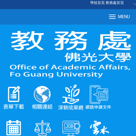
:::
學校首頁
|
教務處首頁
MENU
Tog