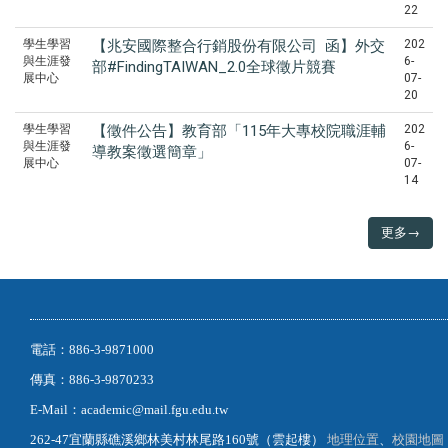
22
學生學習
【兆安國際整合行銷股份有限公司 函】外交
202
與生涯發
6-
部#FindingTAIWAN_2.0全球徵片競賽
展中心
07-
20
學生學習
【徵件公告】教育部「115年大專校院職涯輔
202
與生涯發
6-
導教案徵選簡章」
展中心
07-
14
更多→
電話：886-3-9871000
傳真：886-3-9870233
E-Mail：academic@mail.fgu.edu.tw
262-47宜蘭縣礁溪鄉林美村林尾路160號（雲起樓）
地理位置
、
校園地圖