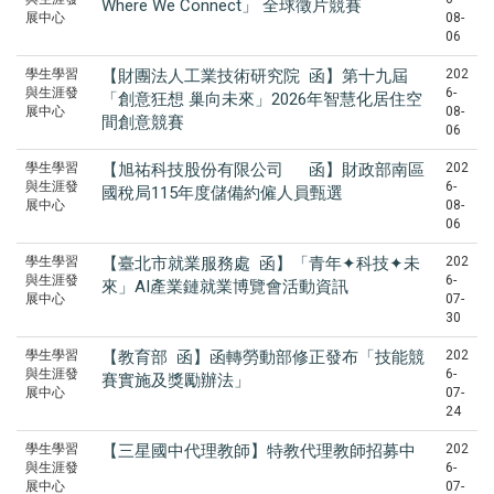
Where We Connect」 全球徵片競賽
展中心
08-
06
學生學習
【財團法人工業技術研究院 函】第十九屆
202
與生涯發
6-
「創意狂想 巢向未來」2026年智慧化居住空
展中心
08-
間創意競賽
06
學生學習
【旭祐科技股份有限公司 函】財政部南區
202
與生涯發
6-
國稅局115年度儲備約僱人員甄選
展中心
08-
06
學生學習
【臺北市就業服務處 函】「青年✦科技✦未
202
與生涯發
6-
來」AI產業鏈就業博覽會活動資訊
展中心
07-
30
學生學習
【教育部 函】函轉勞動部修正發布「技能競
202
與生涯發
6-
賽實施及獎勵辦法」
展中心
07-
24
學生學習
【三星國中代理教師】特教代理教師招募中
202
與生涯發
6-
展中心
07-