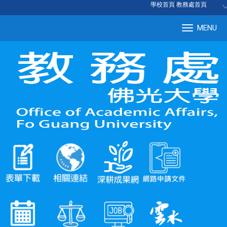
:::
學校首頁
|
教務處首頁
MENU
Tog