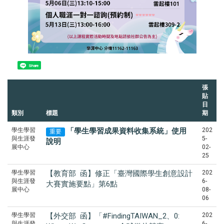
Share
張
貼
日
類別
標題
期
學生學習
202
「學生學習成果資料收集系統」使用
重要
與生涯發
5-
說明
展中心
02-
25
學生學習
【教育部 函】修正「臺灣國際學生創意設計
202
與生涯發
6-
大賽實施要點」第6點
展中心
08-
06
學生學習
【外交部 函】「#FindingTAIWAN_2、0:
202
與生涯發
6-