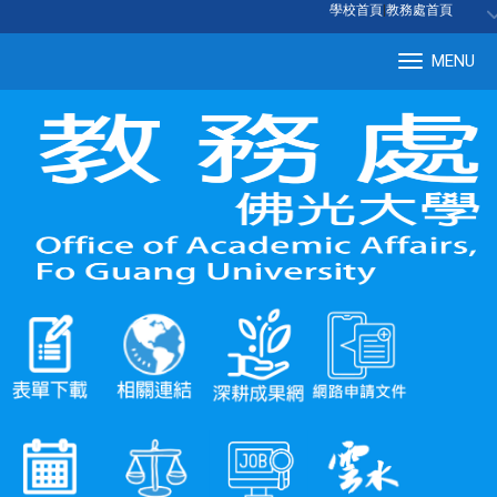
:::
學校首頁
|
教務處首頁
MENU
Tog