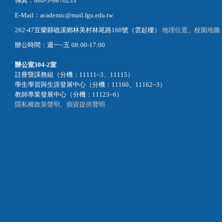
傳真：886-3-9870233
E-Mail：academic@mail.fgu.edu.tw
262-47宜蘭縣礁溪鄉林美村林尾路160號（雲起樓）
地理位置
、
校園地圖
辦公時間：週一~五 08:00-17:00
辦公室
304-2室
註冊暨課務組（分機：11111~3、11115）
學生學習與生涯發展中心（分機：11160、11162~3）
教師專業發展中心（分機：11123~6）
隱私權政策聲明
、
個資提供聲明