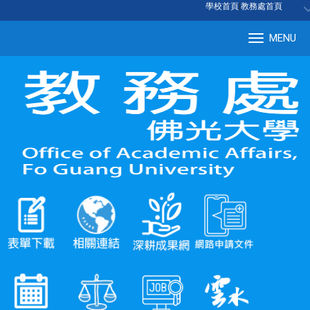
:::
學校首頁
|
教務處首頁
MENU
Tog