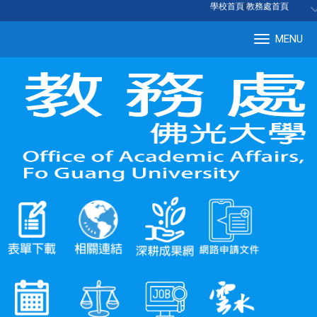
:::
學校首頁
|
教務處首頁
MENU
Tog