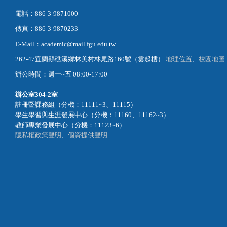
電話：886-3-9871000
傳真：886-3-9870233
E-Mail：academic@mail.fgu.edu.tw
262-47宜蘭縣礁溪鄉林美村林尾路160號（雲起樓）
地理位置
、
校園地圖
辦公時間：週一~五 08:00-17:00
辦公室
304-2室
註冊暨課務組（分機：11111~3、11115）
學生學習與生涯發展中心（分機：11160、11162~3）
教師專業發展中心（分機：11123~6）
隱私權政策聲明
、
個資提供聲明