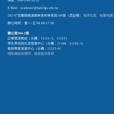
電話：886-3-9871000
傳真：886-3-9870233
E-Mail：academic@mail.fgu.edu.tw
262-47宜蘭縣礁溪鄉林美村林尾路160號（雲起樓）
地理位置
、
校園地圖
辦公時間：週一~五 08:00-17:00
辦公室
304-2室
註冊暨課務組（分機：11111~3、11115）
學生學習與生涯發展中心（分機：11160、11162~3）
教師專業發展中心（分機：11123~6）
隱私權政策聲明
、
個資提供聲明