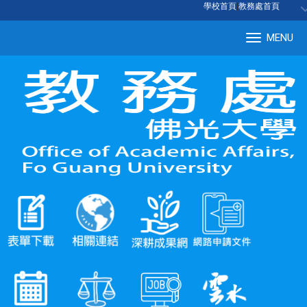
:::
學校首頁
|
教務處首頁
MENU
Tog