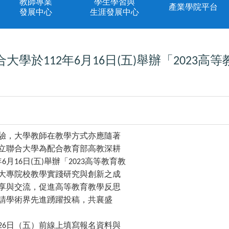
教師專業
學生學習與
產業學院平台
發展中心
生涯發展中心
合大學於
年
月
日
五
舉辦「
高等
112
6
16
(
)
2023
驗，大學教師在教學方式亦應隨著
立聯合大學為配合教育部高教深耕
年
月
日
五
舉辦「
高等教育教
6
16
(
)
2023
大專院校教學實踐研究與創新之成
享與交流，促進高等教育教學反思
請學術界先進踴躍投稿，共襄盛
日（五）前線上填寫報名資料與
26