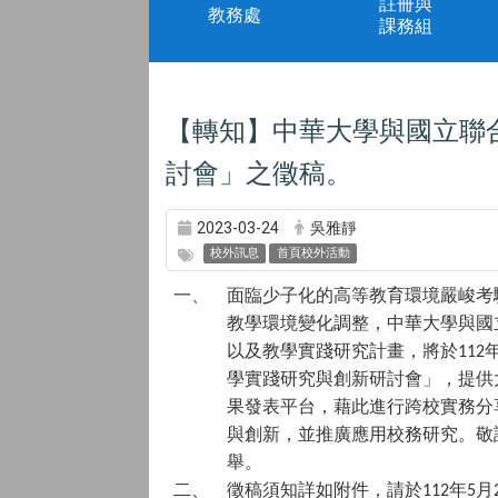
註冊與
教務處
課務組
【轉知】中華大學與國立聯
討會」之徵稿。
2023-03-24
吳雅靜
校外訊息
首頁校外活動
一、
面臨少子化的高等教育環境嚴峻考
教學環境變化調整，中華大學與國
以及教學實踐研究計畫，將於
112
學實踐研究與創新研討會」，提供
果發表平台，藉此進行跨校實務分
與創新，並推廣應用校務研究。敬
舉。
二、
徵稿須知詳如附件，請於
年
月
112
5