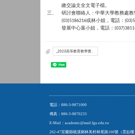
繳交論文全文電子檔。
三、
研討會聯絡人：中華大學教務處教
或林小姐，電話：
(03)5186216
(03)
發展中心葉小姐，電話：
(037)3811
_2023高等教育教學實踐研究與創新研討會_.pdf
Share
電話：886-3-9871000
傳真：886-3-9870233
E-Mail：academic@mail.fgu.edu.tw
262-47宜蘭縣礁溪鄉林美村林尾路160號（雲起