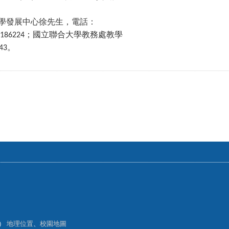
學發展中心徐先生，電話：
；國立聯合大學教務處教學
5186224
。
43
樓）
地理位置
、
校園地圖