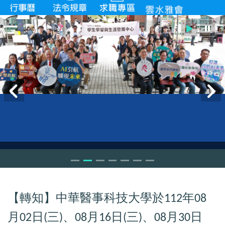
【轉知】中華醫事科技大學於
年
112
08
月
日
三
、
月
日
三
、
月
日
02
(
)
08
16
(
)
08
30