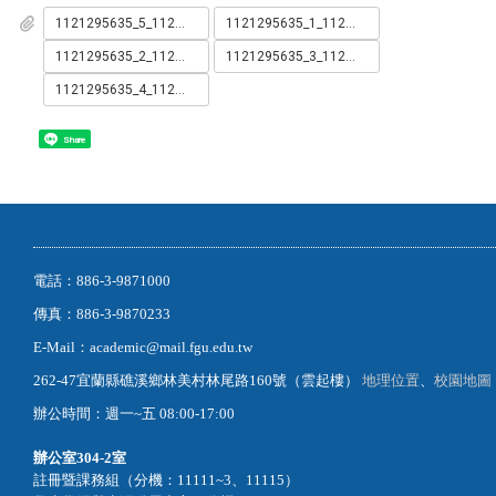
1121295635_5_112活動計畫書_總_101209.pdf
1121295635_1_112華醫活動海報_總_101209.pdf
1121295635_2_112華醫活動海報_1_101209.pdf
1121295635_3_112華醫活動海報_2_101209.pdf
1121295635_4_112華醫活動海報_3_101209.pdf
Share
電話：886-3-9871000
傳真：886-3-9870233
E-Mail：academic@mail.fgu.edu.tw
262-47宜蘭縣礁溪鄉林美村林尾路160號（雲起樓）
地理位置
、
校園地圖
辦公時間：週一~五 08:00-17:00
辦公室
304-2室
註冊暨課務組（分機：11111~3、11115）