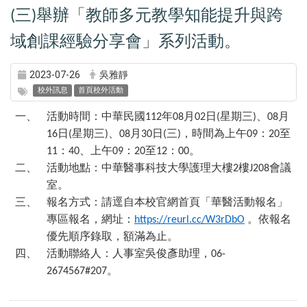
三
舉辦「教師多元教學知能提升與跨
(
)
域創課經驗分享會」系列活動。
2023-07-26
吳雅靜
校外訊息
首頁校外活動
一、
活動時間：中華民國
年
月
日
星期三
、
月
112
08
02
(
)
08
日
星期三
、
月
日
三
，時間為上午
：
至
16
(
)
08
30
(
)
09
20
：
、上午
：
至
：
。
11
40
09
20
12
00
二、
活動地點：中華醫事科技大學護理大樓
樓
會議
2
J208
室。
三、
報名方式：請逕自本校官網首頁「華醫活動報名」
專區報名，網址：
。依報名
https://reurl.cc/W3rDbO
優先順序錄取，額滿為止。
四、
活動聯絡人：人事室吳俊彥助理，
06-
。
2674567#207