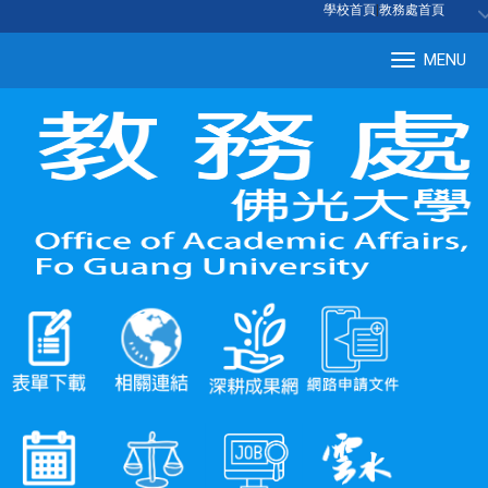
:::
學校首頁
|
教務處首頁
MENU
Tog