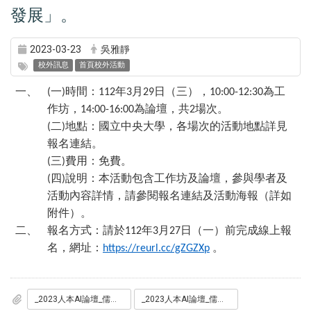
發展」。
2023-03-23
吳雅靜
校外訊息
首頁校外活動
一、
一
時間：
年
月
日（三），
為工
(
)
112
3
29
10:00-12:30
作坊，
為論壇，共
場次。
14:00-16:00
2
二
地點：國立中央大學，各場次的活動地點詳見
(
)
報名連結。
三
費用：免費。
(
)
四
說明：本活動包含工作坊及論壇，參與學者及
(
)
活動內容詳情，請參閱報名連結及活動海報（詳如
附件）。
二、
報名方式：請於
年
月
日（一）前完成線上報
112
3
27
名，網址：
。
https://reurl.cc/gZGZXp
_2023人本AI論壇_儒學視野下的AI發展_1.pdf
_2023人本AI論壇_儒學視野下的AI發展_2.pdf