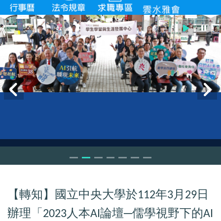
【轉知】國立中央大學於
年
月
日
112
3
29
辦理「
人本
論壇─儒學視野下的
2023
AI
AI