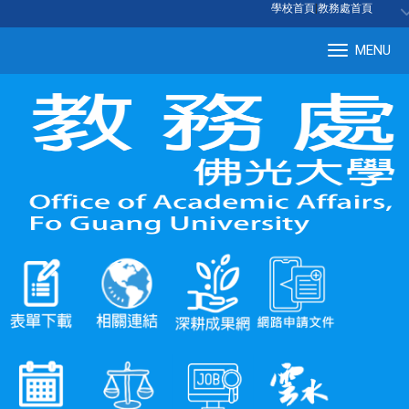
:::
學校首頁
|
教務處首頁
MENU
Tog