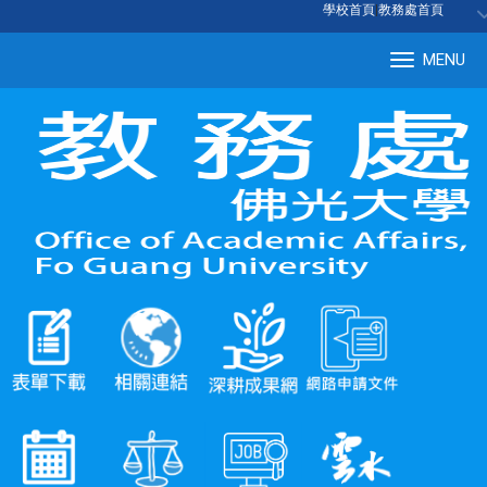
:::
學校首頁
|
教務處首頁
MENU
Tog