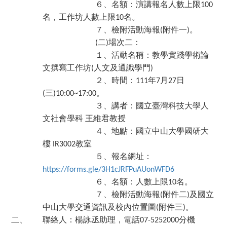
６、名額：演講報名人數上限
100
名，工作坊人數上限
名。
10
７、檢附活動海報
附件一
。
(
)
二
場次二：
(
)
１、活動名稱：教學實踐學術論
文撰寫工作坊
人文及通識學門
(
)
２、時間：
年
月
日
111
7
27
三
。
(
)10:00~17:00
３、講者：國立臺灣科技大學人
文社會學科
王維君教授
４、地點：國立中山大學國研大
樓
教室
IR3002
５、報名網址：
https://forms.gle/3H1cJRFPuAUonWFD6
６、名額：人數上限
名。
10
７、檢附活動海報
附件二
及國立
(
)
中山大學交通資訊及校內位置圖
附件三
。
(
)
二、
聯絡人：楊詠丞助理，電話
分機
07-5252000