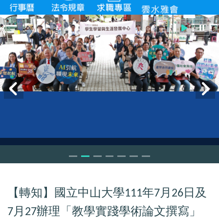
【轉知】國立中山大學
年
月
日及
111
7
26
月
辦理「教學實踐學術論文撰寫」
7
27