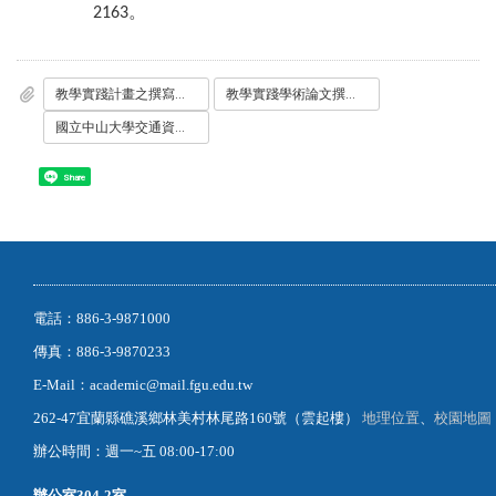
。
2163
教學實踐計畫之撰寫與投稿_學術論文工作坊-商管學門_海報.jpg
教學實踐學術論文撰寫工作坊_人文及通識學門_.jpg
國立中山大學交通資訊及校內位置圖.pdf
Share
電話：886-3-9871000
傳真：886-3-9870233
E-Mail：academic@mail.fgu.edu.tw
262-47宜蘭縣礁溪鄉林美村林尾路160號（雲起樓）
地理位置
、
校園地圖
辦公時間：週一~五 08:00-17:00
辦公室
304-2室