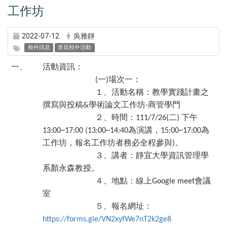
工作坊
2022-07-12
吳雅靜
校外訊息
首頁校外活動
一、
活動資訊：
一
場次一：
(
)
１、活動名稱：教學實踐計畫之
撰寫與投稿
學術論文工作坊
商管學門
&
-
２、時間：
二
下午
111/7/26(
)
為演講，
為
13:00~17:00 (13:00~14:40
15:00~17:00
工作坊，報名工作坊者務必全程參與
。
)
３、講者：靜宜大學資訊管理學
系顏永森教授。
４、地點：線上
會議
Google meet
室
５、報名網址：
https://forms.gle/VN2xyfWe7nT2k2ge8