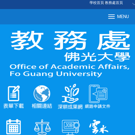
:::
學校首頁
|
教務處首頁
MENU
Tog