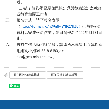
者。
三
欲了解及學習原住民族知識與教案設計之教師
(
)
或教育相關工作者。
五、
報名方式：請至報名表單
（
）填竣報名
https://forms.gle/nD9nfMzYtFZ7tk9v9
資料以完成報名作業，即日起報名至
年
月
日
112
3
31
止。
六、
若有任何活動相關問題，請逕洽本專管中心課程應
用組劉小姐
／
04-2218-8180
c-
。
tiks@gms.ndhu.edu.tw
_原住民族知識建構課程地圖工作坊_1.png
_原住民族知識建構課程地圖工作坊_2.pdf
Share