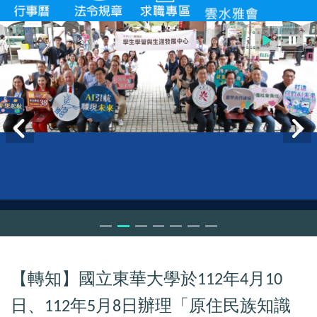
【轉知】國立東華大學於
年
月
112
4
10
日、
年
月
日辦理「原住民族知識
112
5
8