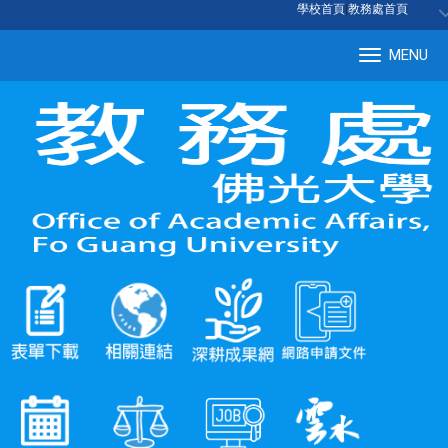
:::
學校首頁
|
教務處首頁
MENU
Tog