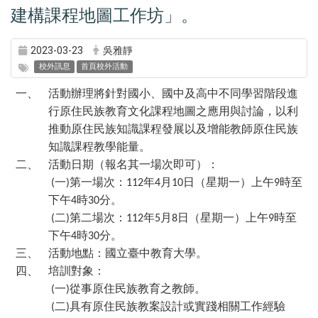
建構課程地圖工作坊」。
2023-03-23
吳雅靜
校外訊息
首頁校外活動
一、
活動辦理將針對國小、國中及高中不同學習階段進
行原住民族教育文化課程地圖之應用與討論，以利
推動原住民族知識課程發展以及增能教師原住民族
知識課程教學能量。
二、
活動日期（報名其一場次即可）：
一
第一場次：
年
月
日（星期一）上午
時至
(
)
112
4
10
9
下午
時
分。
4
30
二
第二場次：
年
月
日（星期一）上午
時至
(
)
112
5
8
9
下午
時
分。
4
30
三、
活動地點：國立臺中教育大學。
四、
培訓對象：
一
從事原住民族教育之教師。
(
)
二
具有原住民族教案設計或實踐相關工作經驗
(
)