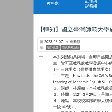
註冊與
教務處
課務組
【轉知】國立臺灣師範大學
2023-03-07
吳雅靜
校外訊息
首頁校外活動
一、
本系列活動共兩場，自即日起開
生，皆可至教務處教學發展中心
一
三月場次（僅提供實體場次
(
)
１、主題：
How to Use the CAL`s Re
Learning of Academic English Skills?
２、講師：林席如（本校教務處
３、時間：
年
月
日（星期
112
3
29
４、地點：本校校本部教學大樓
一段
號）。
162