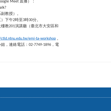
直播）：
oogle Meet
alk?
系副教授）。
五）下午
時至
時
分。
2
3
30
大樓教
演講廳（臺北市大安區和
201
。
//ctld.ntnu.edu.tw/emi-ta-workshop
小姐，連絡電話：
，電
02-7749-1896