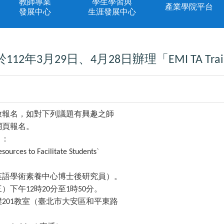
教師專業
學生學習與
產業學院平台
發展中心
生涯發展中心
於
年
月
日、
月
日辦理「
112
3
29
4
28
EMI TA Tra
放報名，如對下列議題有興趣之師
網頁報名。
）：
sources to Facilitate Students`
英語學術素養中心博士後研究員）。
三）下午
時
分至
時
分。
12
20
1
50
樸
教室（臺北市大安區和平東路
201