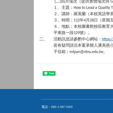
二
四月場次（提供實體場次與
(
)
G
１、主題：
How to Lead a Quality T
２、講師：羅美蘭（本校英語學
３、時間：
年
月
日（星期
112
4
28
４、地點：本校圖書館校區教育
平東路一段
號）。
129
二、
活動訊息請參酌中心網站：
https:
若有疑問請洽本案承辦人潘美慈
子信箱：
。
mtpan@ntnu.edu.tw
Share
電話：886-3-9871000