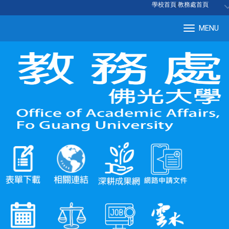
:::
學校首頁
|
教務處首頁
MENU
Tog