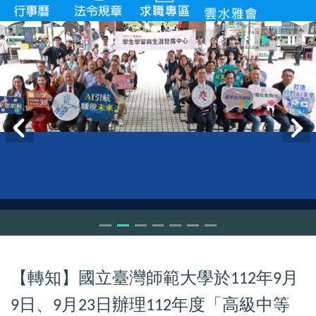
【轉知】國立臺灣師範大學於
年
月
112
9
日、
月
日辦理
年度「高級中等
9
9
23
112