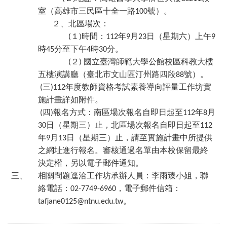
室（高雄市三民區十全一路
號）。
100
２、北區場次：
１
時間：
年
月
日（星期六）上午
(
)
112
9
23
9
時
分至下午
時
分。
45
4
30
２
國立臺灣師範大學公館校區科教大樓
(
)
五樓演講廳（臺北市文山區汀州路四段
號）。
88
三
年度教師資格考試素養導向評量工作坊實
(
)112
施計畫詳如附件。
四
報名方式：南區場次報名自即日起至
年
月
(
)
112
8
日（星期三）止，北區場次報名自即日起至
30
112
年
月
日（星期三）止，請至實施計畫中所提供
9
13
之網址進行報名。審核通過名單由本校保留最終
決定權，另以電子郵件通知。
三、
相關問題逕洽工作坊承辦人員：李雨臻小姐，聯
絡電話：
，電子郵件信箱：
02-7749-6960
。
tafjane0125@ntnu.edu.tw