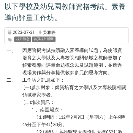
以下學校及幼兒園教師資格考試」素養
導向評量工作坊。
2023-07-31
吳雅靜
校外訊息
首頁校外活動
一、
因應旨揭考試持續融入素養導向試題，為使師資
培育之大學以及大專校院相關領域之教師更加了
解素養導向評量命題概念以及試題範例，並透過
現場實作與分享提供教師多元的思考方向。
二、
工作坊之訊息如下：
一
參加對象：師資培育之大學以及大專校院相關
(
)
領域專家學者。
二
場次資訊：
(
)
１、南區場次：
１
時間：
年
月
日（星期六）上午
時
(
)
112
9
9
9
分至下午
時
分。
45
4
30
２
地點：高雄醫學大學濟世大樓
教
(
)
CS211