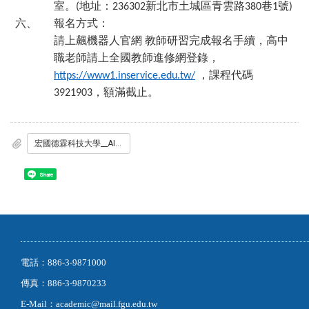
室。
地址：
新北市土城區青雲路
巷
號
(
236302
380
1
)
六、
報名方式：
請上飆機器人官網
教師研習完成報名手續，高中
職老師請上全國教師進修網登錄，
，課程代碼
https://www1.inservice.edu.tw/
，額滿截止。
3921903
宏國德霖科技大學__AI實務應用_教師研習課程.pdf
Share
電話：886-3-9871000
傳真：886-3-9870233
E-Mail：academic@mail.fgu.edu.tw