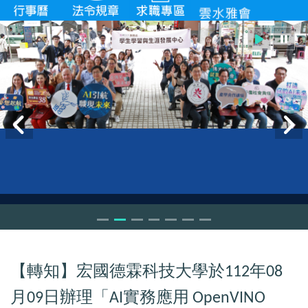
【轉知】宏國德霖科技大學於
年
112
08
月
日辦理「
實務應用
09
AI
OpenVINO