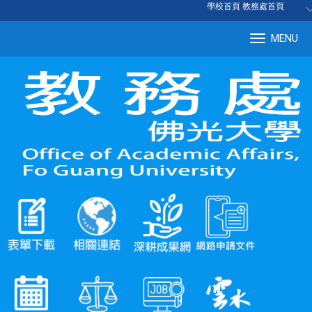
:::
學校首頁
|
教務處首頁
MENU
Tog