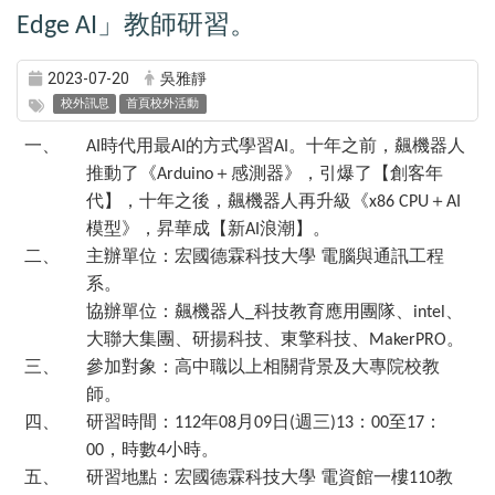
」教師研習。
Edge AI
2023-07-20
吳雅靜
校外訊息
首頁校外活動
一、
時代用最
的方式學習
。十年之前，飆機器人
AI
AI
AI
推動了《
＋感測器》，引爆了【創客年
Arduino
代】，十年之後，飆機器人再升級《
＋
x86 CPU
AI
模型》，昇華成【新
浪潮】。
AI
二、
主辦單位：宏國德霖科技大學
電腦與通訊工程
系。
協辦單位：飆機器人
科技教育應用團隊、
、
_
intel
大聯大集團、研揚科技、東擎科技、
。
MakerPRO
三、
參加對象：高中職以上相關背景及大專院校教
師。
四、
研習時間：
年
月
日
週三
：
至
：
112
08
09
(
)13
00
17
，時數
小時。
00
4
五、
研習地點：宏國德霖科技大學
電資館一樓
教
110