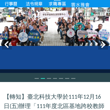
【轉知】臺北科技大學於
年
月
111
12
16
日
五
辦理「
年度北區基地跨校教師
(
)
111