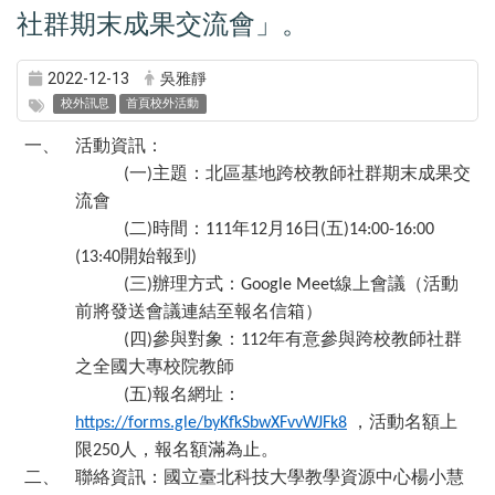
社群期末成果交流會」。
2022-12-13
吳雅靜
校外訊息
首頁校外活動
一、
活動資訊：
一
主題：北區基地跨校教師社群期末成果交
(
)
流會
二
時間：
年
月
日
五
(
)
111
12
16
(
)14:00-16:00
開始報到
(13:40
)
三
辦理方式：
線上會議（活動
(
)
Google Meet
前將發送會議連結至報名信箱）
四
參與對象：
年有意參與跨校教師社群
(
)
112
之全國大專校院教師
五
報名網址：
(
)
，活動名額上
https://forms.gle/byKfkSbwXFvvWJFk8
限
人，報名額滿為止。
250
二、
聯絡資訊：國立臺北科技大學教學資源中心楊小慧