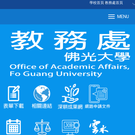
:::
學校首頁
|
教務處首頁
MENU
Tog