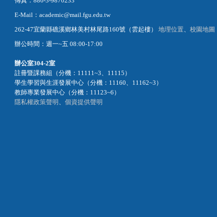
傳真：886-3-9870233
E-Mail：academic@mail.fgu.edu.tw
262-47宜蘭縣礁溪鄉林美村林尾路160號（雲起樓）
地理位置
、
校園地圖
辦公時間：週一~五 08:00-17:00
辦公室
304-2室
註冊暨課務組（分機：11111~3、11115）
學生學習與生涯發展中心（分機：11160、11162~3）
教師專業發展中心（分機：11123~6）
隱私權政策聲明
、
個資提供聲明