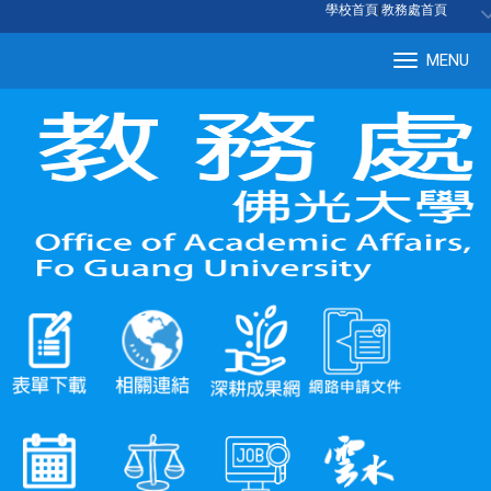
:::
學校首頁
|
教務處首頁
MENU
Tog