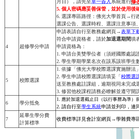
月日），請先至
單一簽入
系統進行
修
5.
個人密碼應妥善保管，並於使用後
6.
選課專區路徑：佛光大學首頁
→
行
選課公告、選課時程、選課注意事項
申請表請自行至教務處網頁
→
表單下
符合申請資格者，請於
加退選期間
填
4
超修學分申請
申請資格為：
1.
申請台美雙學位者（須經國際處認
2.
學生學期學業名次在該系該班學生
1.
依據「佛光大學校際選課實施辦法
2.
學生申請校際選課請填妥「
校際選
5
校際選課
送至教務處註課組，逾期視同未完成
3.
修習他校課程請務必瞭解並遵守開
1.
應於加退選截止日（以行事曆為準）
6
學分抵免
2.
請自行至
學生系統
申請並列印，連
延畢生學分費
7
收費標準詳見會計室網頁
→
學雜費專
計算標準