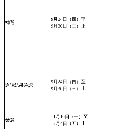
9
月
24
日（四）至
補選
9
月
30
日（三）止
9
月
24
日（四）至
選課結果確認
9
月
30
日（三）止
11
月
16
日（一）至
棄選
12
月
4
日（五）止