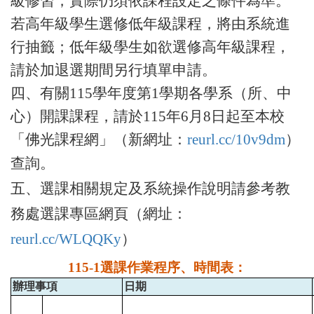
級修習，實際仍須依課程設定之條件為準。
若高年級學生選修低年級課程，將由系統進
行抽籤；低年級學生如欲選修高年級課程，
請於加退選期間另行填單申請。
四、有關
115
學年度第
1
學期各學系（所、中
心）開課課程，請於
115
年
6
月
8
日起至本校
「佛光課程網」（新網址：
reurl.cc/10v9dm
）
查詢。
五、選課相關規定及系統操作說明請參考教
務處選課專區網頁（網址：
reurl.cc/WLQQKy
）
115-1選課作業程序、時間表：
辦理事項
日期