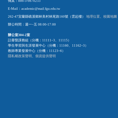
傳真：886-3-9870233
E-Mail：academic@mail.fgu.edu.tw
262-47宜蘭縣礁溪鄉林美村林尾路160號（雲起樓）
地理位置
、
校園地圖
辦公時間：週一~五 08:00-17:00
辦公室
304-2室
註冊暨課務組（分機：11111~3、11115）
學生學習與生涯發展中心（分機：11160、11162~3）
教師專業發展中心（分機：11123~6）
隱私權政策聲明
、
個資提供聲明