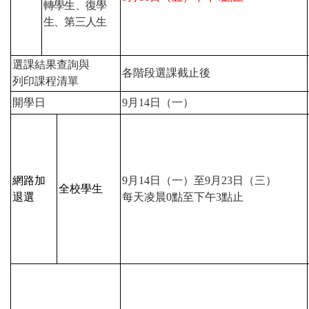
轉學生、復學
生、第三人生
選課結果查詢與
各階段選課截止後
列印課程清單
開學日
9
月
14
日（一）
網路加
9
月
14
日（一）至
9
月
23
日（三）
全校學生
退選
每天凌晨
0
點至下午
3
點止