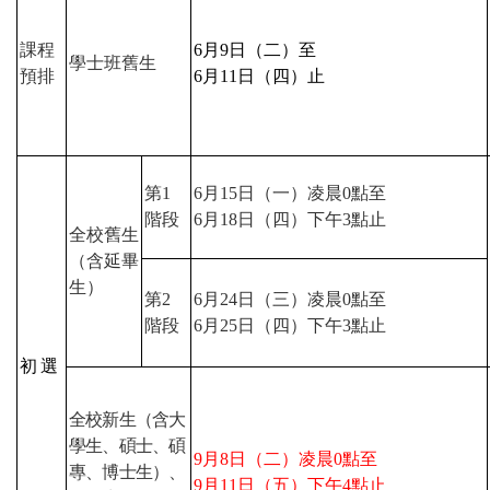
課程
6
月
9
日（二）至
學士班舊生
預排
6
月
11
日（四）止
第
1
6
月
15
日（一）凌晨
0
點至
階段
6
月
18
日（四）下午
3
點止
全校舊生
（含延畢
生）
第
2
6
月
24
日（三）凌晨
0
點至
階段
6
月
25
日（四）下午
3
點止
初選
全校新生（含大
學生、碩士、碩
9
月
8
日（二）凌晨
0
點至
專、博士生）、
9
月
11
日（五）下午
4
點止