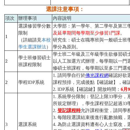
選課注意事項：
項次
辦理事項
內容說明
選課修習學分數
大學部：第一學年、第二學年及第三
限制
及延畢期間每學期至少修習
1
門課
。
1
（詳細請見
本校
研究生：碩士在職專班與一般碩士班
學生選課辦法
）
學分為原則。
學士班二年級及三年級學生欲修習碩
學士班修習碩士
2
以人工加選方式辦理，每學期以一門
班課程限制
修碩士班課程，每學期以至多三門選
1.
請同學自行於
佛光課程網
確認好欲
2
學程
IDP
系統
課程預排，完成後點【確認鍵】，確
2. IDP
系統【確認鍵】開放時間：
6
月
9
1.
系統學分限制：登記上限
33
學分，
所規定辦理），學生課程登記超過
33
2.
登記課程時
允許課程衝堂，請同學
3.
每階段選課結束後進行亂數抽籤，
3
選課系統
4.
為防止選課資料遭有心人士竄改，