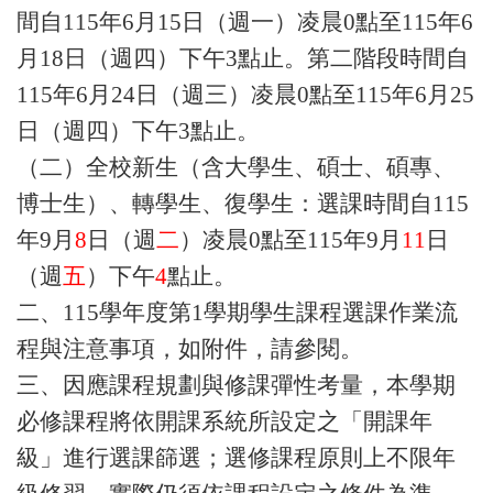
間自
115
年
6
月
15
日（週一）凌晨
0
點至
115
年
6
月
18
日（週四）下午
3
點止。第二階段時間自
115
年
6
月
24
日（週三）凌晨
0
點至
115
年
6
月
25
日（週四）下午
3
點止。
（二）全校新生（含大學生、碩士、碩專、
博士生）、轉學生、復學生：選課時間自
115
年
9
月
8
日（週
二
）凌晨
0
點至
115
年
9
月
11
日
（週
五
）下午
4
點止。
二、
115
學年度第
1
學期學生課程選課作業流
程與注意事項，如附件，請參閱。
三、因應課程規劃與修課彈性考量，本學期
必修課程將依開課系統所設定之「開課年
級」進行選課篩選；選修課程原則上不限年