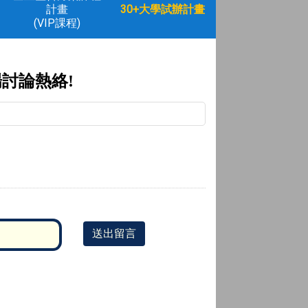
計畫
30+大學試辦計畫
(VIP課程)
場討論熱絡
!
送出留言