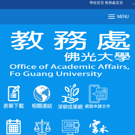
:::
學校首頁
|
教務處首頁
MENU
Tog