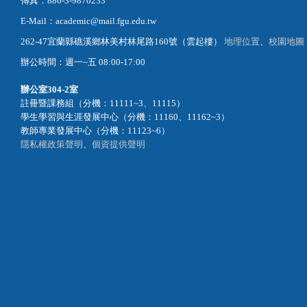
傳真：886-3-9870233
E-Mail：academic@mail.fgu.edu.tw
262-47宜蘭縣礁溪鄉林美村林尾路160號（雲起樓）
地理位置
、
校園地圖
辦公時間：週一~五 08:00-17:00
辦公室
304-2室
註冊暨課務組（分機：11111~3、11115）
學生學習與生涯發展中心（分機：11160、11162~3）
教師專業發展中心（分機：11123~6）
隱私權政策聲明
、
個資提供聲明