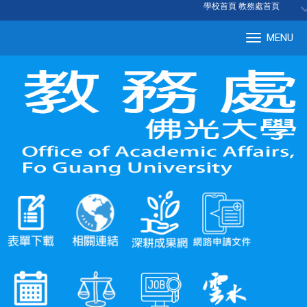
:::
學校首頁
|
教務處首頁
MENU
Tog