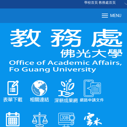
:::
學校首頁
|
教務處首頁
MENU
Tog