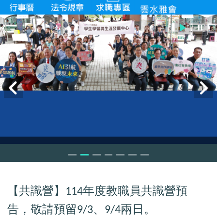
【共識營】
年度教職員共識營預
114
告，敬請預留
、
兩日。
9/3
9/4