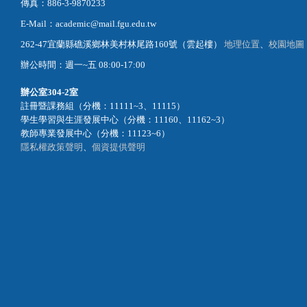
傳真：886-3-9870233
E-Mail：academic@mail.fgu.edu.tw
262-47宜蘭縣礁溪鄉林美村林尾路160號（雲起樓）
地理位置
、
校園地圖
辦公時間：週一~五 08:00-17:00
辦公室
304-2室
註冊暨課務組（分機：11111~3、11115）
學生學習與生涯發展中心（分機：11160、11162~3）
教師專業發展中心（分機：11123~6）
隱私權政策聲明
、
個資提供聲明