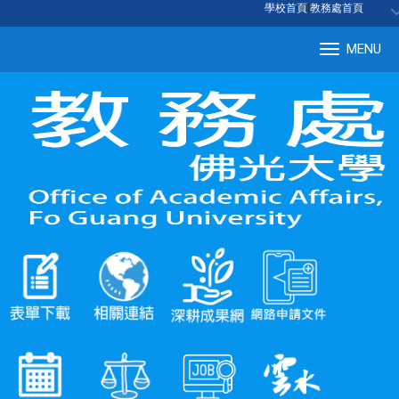
:::
學校首頁
|
教務處首頁
MENU
Tog