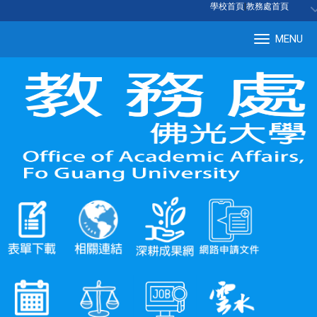
:::
學校首頁
|
教務處首頁
MENU
Tog