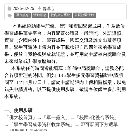
2025-02-25
曾瑀心
單位訊息
活動訊息
校內公告系統
首頁校園活動
本系統協助學生記錄、管理和查閱學習成果，作為數位
學習成果蒐集平台，內容涵蓋公職及一般證照、外語證照、
實習（含國內外）、競賽成果、國際交流及論文出版等項
目。學生可隨時上傳內容並下載檢視自己四年來的學習成
果，便於自我檢視與成就認證，並可用於申請校內獎勵金及
未來就業或升學履歷加分。
本系統任何時間皆能填寫；唯倘申請獎勵金，請務必配
合各項辦理的時間。例如113-2學生多元學習獎補助申請期
間至114年4月17日止，請於申請期限內上傳相關檔案，以免
錯失申請資格。以下提供使用步驟，敬請各位師生多加利用
本系統。
一、使用步驟
「佛大校首頁」→「單一簽入」
→
「校園e化整合系統」
→
「學生學習成果資料收集系統」
→
即可展開下方選單