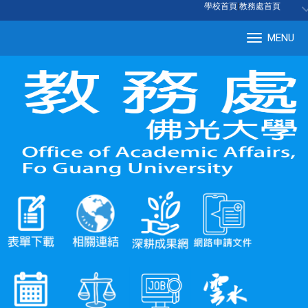
:::
學校首頁
|
教務處首頁
MENU
Tog