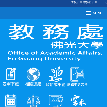
:::
學校首頁
|
教務處首頁
MENU
Tog