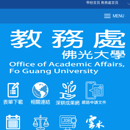
:::
學校首頁
|
教務處首頁
MENU
Tog