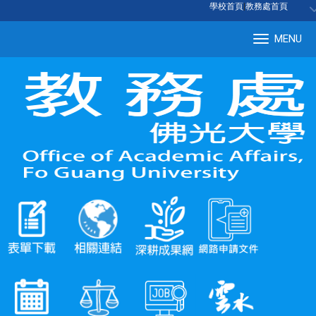
:::
學校首頁
|
教務處首頁
MENU
Tog