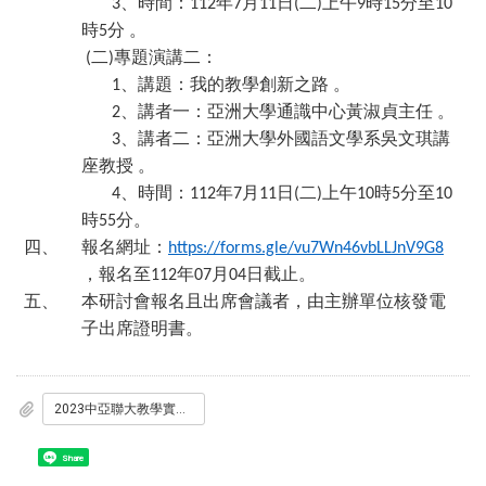
、時間：
年
月
日
二
上午
時
分至
3
112
7
11
(
)
9
15
10
時
分
。
5
二
專題演講二：
(
)
、講題：我的教學創新之路
。
1
、講者一：亞洲大學通識中心黃淑貞主任
。
2
、講者二：亞洲大學外國語文學系吳文琪講
3
座教授
。
、時間：
年
月
日
二
上午
時
分至
4
112
7
11
(
)
10
5
10
時
分。
55
四、
報名網址：
https://forms.gle/vu7Wn46vbLLJnV9G8
，報名至
年
月
日截止。
112
07
04
五、
本研討會報名且出席會議者，由主辦單位核發電
子出席證明書。
2023中亞聯大教學實踐研究與創新線上研討會暨論文口頭發表競賽_議程009836.pdf
Share