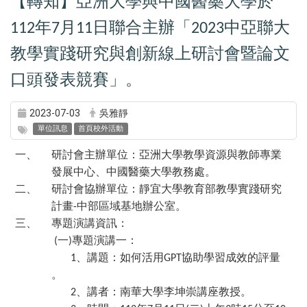
【轉知】亞洲大學與中國醫藥大學於
年
月
日聯合主辦「
中亞聯大
112
7
11
2023
教學實踐研究與創新線上研討會暨論文
口頭發表競賽」。
2023-07-03
吳雅靜
單位訊息
首頁校外活動
一、
研討會主辦單位：亞洲大學教學資源與教師專業
發展中心、中國醫藥大學教務處。
二、
研討會協辦單位：靜宜大學教育部教學實踐研究
計畫
中部區域基地辦公室。
-
三、
專題演講資訊：
一
專題演講一：
(
)
、講題：如何活用
協助學習成效的評量
1
GPT
。
、講者：南華大學李坤崇講座教授。
2