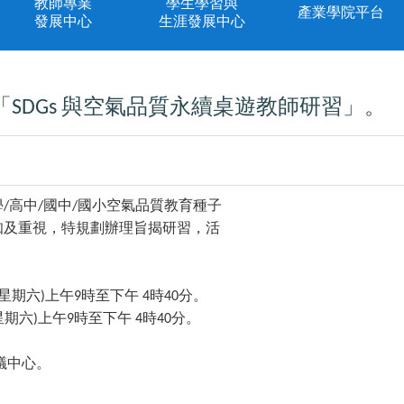
教師專業
學生學習與
產業學院平台
發展中心
生涯發展中心
「
與空氣品質永續桌遊教師研習」。
SDGs
學
高中
國中
國小空氣品質教育種子
/
/
/
知及重視，特規劃辦理旨揭研習，活
星期六
上午
時至下午
時
分。
)
9
4
40
星期六
上午
時至下午
時
分。
)
9
4
40
議中心。
。