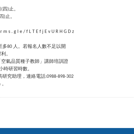
日
四
止。
(
)
四
止。
)
 o r m s . g l e / f L T E f j E v U R H G D z
至多
人。若報名人數不足以開
80
權利。
「空氣品質種子教師」講師培訓證
小時研習時數。
筠研究助理，連絡電話
:0988-898-302
。
m