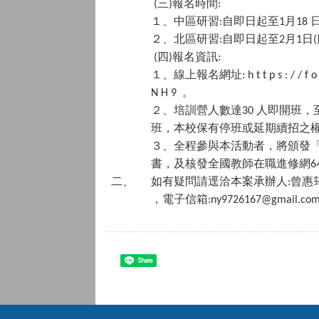
三
報名時間
(
)
:
１、中區研習
自即日起至
月
:
1
18
２、北區研習
自即日起至
月
日
:
2
1
(
四
報名資訊
(
)
:
１、線上報名網址
: h t t p s : / / f
。
N H 9
２、培訓營人數達
人即開班，
30
班，本校保有停班或延期續招之
３、全程參與本活動者，將頒發
書，及核發全國教師在職進修網
6
二、
如有疑問請逕洽本案承辦人
曾惠
:
，電子信箱
:ny9726167@gmail.co
Share