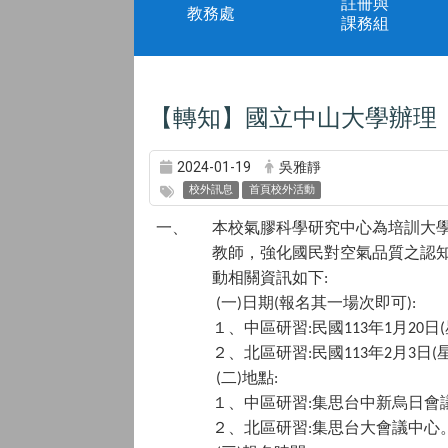
註冊與
教務處
課務組
【轉知】國立中山大學辦理
2024-01-19
吳雅靜
校外訊息
首頁校外活動
一、
本校氣膠科學研究中心為培訓大
教師，強化國民對空氣品質之認
動相關資訊如下
:
一
日期
報名其一場次即可
(
)
(
):
１、中區研習
民國
年
月
日
:
113
1
20
(
２、北區研習
民國
年
月
日
:
113
2
3
(
二
地點
(
)
:
１、中區研習
集思台中新烏日會
:
２、北區研習
集思台大會議中心
: