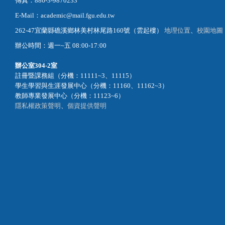
傳真：886-3-9870233
E-Mail：academic@mail.fgu.edu.tw
262-47宜蘭縣礁溪鄉林美村林尾路160號（雲起樓）
地理位置
、
校園地圖
辦公時間：週一~五 08:00-17:00
辦公室
304-2室
註冊暨課務組（分機：11111~3、11115）
學生學習與生涯發展中心（分機：11160、11162~3）
教師專業發展中心（分機：11123~6）
隱私權政策聲明
、
個資提供聲明