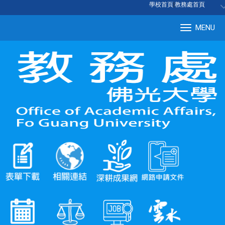
:::
學校首頁
|
教務處首頁
MENU
Tog