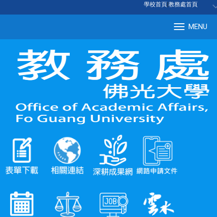
:::
學校首頁
|
教務處首頁
MENU
Tog