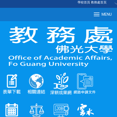
:::
學校首頁
|
教務處首頁
MENU
Tog