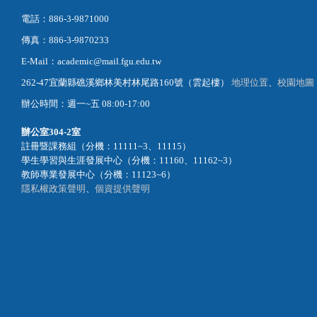
電話：886-3-9871000
傳真：886-3-9870233
E-Mail：academic@mail.fgu.edu.tw
262-47宜蘭縣礁溪鄉林美村林尾路160號（雲起樓）
地理位置
、
校園地圖
辦公時間：週一~五 08:00-17:00
辦公室
304-2室
註冊暨課務組（分機：11111~3、11115）
學生學習與生涯發展中心（分機：11160、11162~3）
教師專業發展中心（分機：11123~6）
隱私權政策聲明
、
個資提供聲明