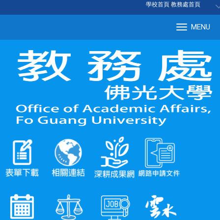
:::
學校首頁
|
教務處首頁
MENU
Tog