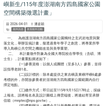
嶼新生/115年度澎湖南方四島國家公園
空間構築徵選計畫」
2026-04-01
潘姿穎
校外訊息
首頁校外活動
一、 為維護澎湖南方四島國家公園獨特之玄武岩地景與聚
落文化，舉辦旨揭計畫，擬透過青年學子之創意，將專業所學
導入島嶼公共空間之機能改造與美學重塑。
二、 本計畫徵件對象為全國大專院校在學學生（含碩、博
士生），計畫重點摘述如下：
(一)參賽資格：以個人或團體（至多3人）參賽，並得
設指導老師1名。
(二)設計標的：除本處提供之東吉嶼及東嶼坪嶼6處參
考標的外，亦開放參賽者於澎湖南方四島國家公園範圍內自行
擇定地點。
(三)繳件方式：即日起至115年9月15日17時止，採線
上報名。請將報名表及設計圖檔上傳雲端後，將連結寄至承辦
信箱（mnptec@nps.gov.tw）。
(四)獎勵辦法：總獎金共計新臺幣40萬元整，獎項涵