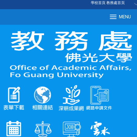
:::
學校首頁
|
教務處首頁
MENU
Tog