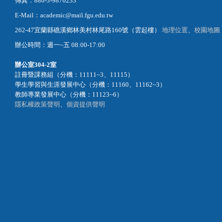
傳真：886-3-9870233
E-Mail：academic@mail.fgu.edu.tw
262-47宜蘭縣礁溪鄉林美村林尾路160號（雲起樓）
地理位置
、
校園地圖
辦公時間：週一~五 08:00-17:00
辦公室
304-2室
註冊暨課務組（分機：11111~3、11115）
學生學習與生涯發展中心（分機：11160、11162~3）
教師專業發展中心（分機：11123~6）
隱私權政策聲明
、
個資提供聲明