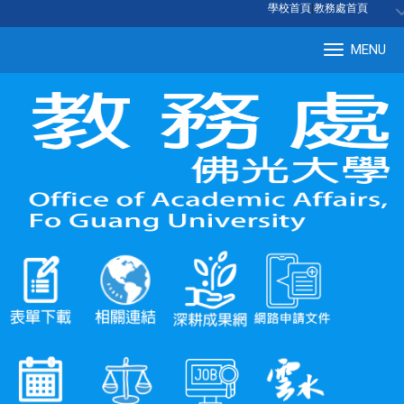
:::
學校首頁
|
教務處首頁
MENU
Tog