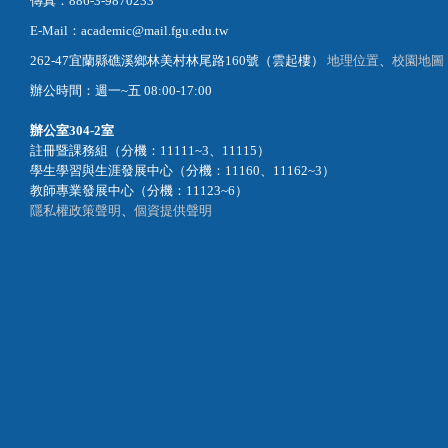
傳真：886-3-9870233
E-Mail：academic@mail.fgu.edu.tw
262-47宜蘭縣礁溪鄉林美村林尾路160號（雲起樓）
地理位置
、
校園地圖
辦公時間：週一~五 08:00-17:00
辦公室
304-2室
註冊暨課務組（分機：11111~3、11115）
學生學習與生涯發展中心（分機：11160、11162~3）
教師專業發展中心（分機：11123~6）
隱私權政策聲明
、
個資提供聲明