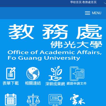
:::
學校首頁
|
教務處首頁
MENU
Tog