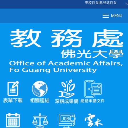
:::
學校首頁
|
教務處首頁
MENU
Tog