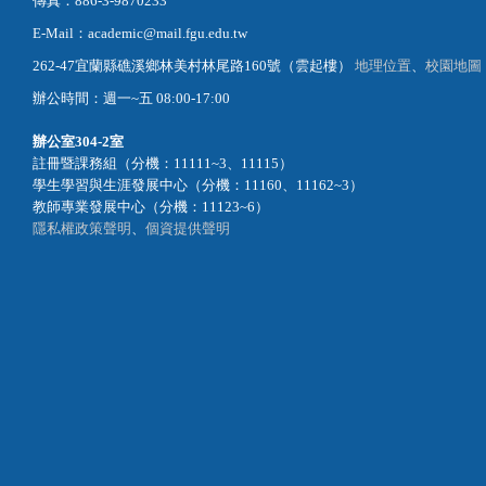
傳真：886-3-9870233
E-Mail：academic@mail.fgu.edu.tw
262-47宜蘭縣礁溪鄉林美村林尾路160號（雲起樓）
地理位置
、
校園地圖
辦公時間：週一~五 08:00-17:00
辦公室
304-2室
註冊暨課務組（分機：11111~3、11115）
學生學習與生涯發展中心（分機：11160、11162~3）
教師專業發展中心（分機：11123~6）
隱私權政策聲明
、
個資提供聲明