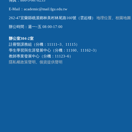
傳真：886-3-9870233
E-Mail：academic@mail.fgu.edu.tw
262-47宜蘭縣礁溪鄉林美村林尾路160號（雲起樓）
地理位置
、
校園地圖
辦公時間：週一~五 08:00-17:00
辦公室
304-2室
註冊暨課務組（分機：11111~3、11115）
學生學習與生涯發展中心（分機：11160、11162~3）
教師專業發展中心（分機：11123~6）
隱私權政策聲明
、
個資提供聲明