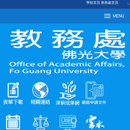
:::
學校首頁
|
教務處首頁
MENU
Tog