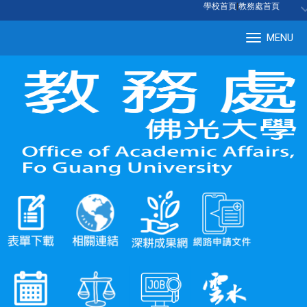
:::
學校首頁
|
教務處首頁
MENU
Tog