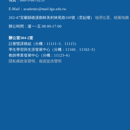
傳真：886-3-9870233
E-Mail：academic@mail.fgu.edu.tw
262-47宜蘭縣礁溪鄉林美村林尾路160號（雲起樓）
地理位置
、
校園地圖
辦公時間：週一~五 08:00-17:00
辦公室
304-2室
註冊暨課務組（分機：11111~3、11115）
學生學習與生涯發展中心（分機：11160、11162~3）
教師專業發展中心（分機：11123~6）
隱私權政策聲明
、
個資提供聲明