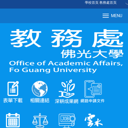
:::
學校首頁
|
教務處首頁
MENU
Tog