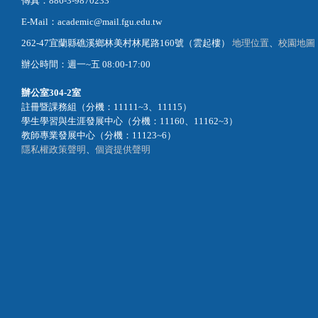
傳真：886-3-9870233
E-Mail：academic@mail.fgu.edu.tw
262-47宜蘭縣礁溪鄉林美村林尾路160號（雲起樓）
地理位置
、
校園地圖
辦公時間：週一~五 08:00-17:00
辦公室
304-2室
註冊暨課務組（分機：11111~3、11115）
學生學習與生涯發展中心（分機：11160、11162~3）
教師專業發展中心（分機：11123~6）
隱私權政策聲明
、
個資提供聲明