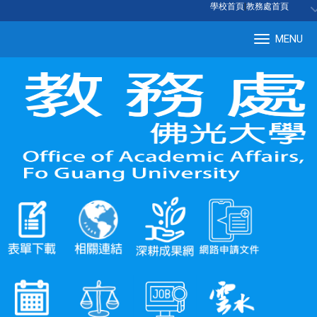
:::
學校首頁
|
教務處首頁
MENU
Tog