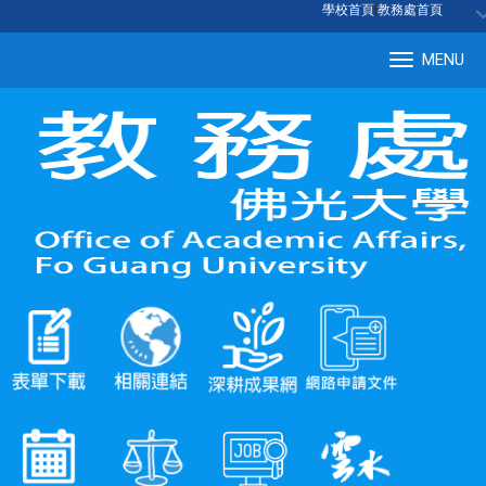
:::
學校首頁
|
教務處首頁
MENU
Tog