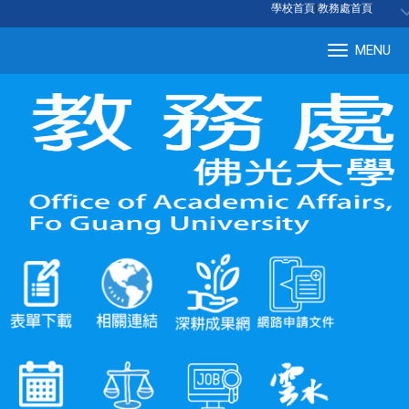
:::
學校首頁
|
教務處首頁
MENU
Tog