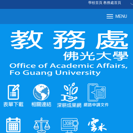
:::
學校首頁
|
教務處首頁
MENU
Tog