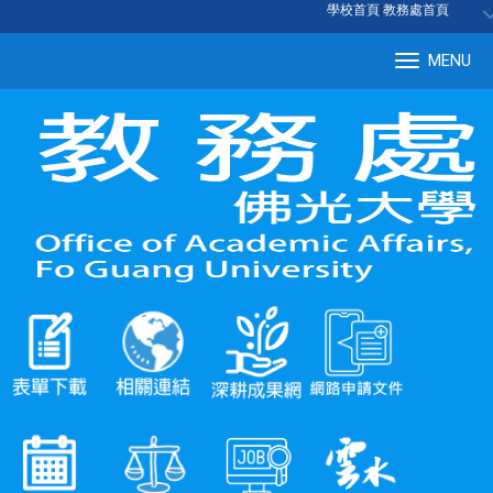
:::
學校首頁
|
教務處首頁
MENU
Tog