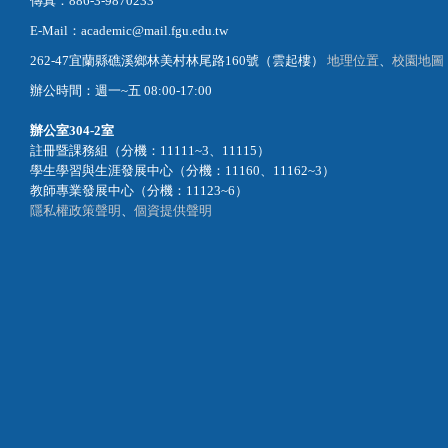
傳真：886-3-9870233
E-Mail：academic@mail.fgu.edu.tw
262-47宜蘭縣礁溪鄉林美村林尾路160號（雲起樓）
地理位置
、
校園地圖
辦公時間：週一~五 08:00-17:00
辦公室
304-2室
註冊暨課務組（分機：11111~3、11115）
學生學習與生涯發展中心（分機：11160、11162~3）
教師專業發展中心（分機：11123~6）
隱私權政策聲明
、
個資提供聲明