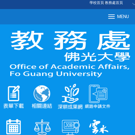
:::
學校首頁
|
教務處首頁
MENU
Tog