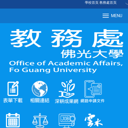
:::
學校首頁
|
教務處首頁
MENU
Tog